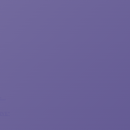
rie…
IVE”