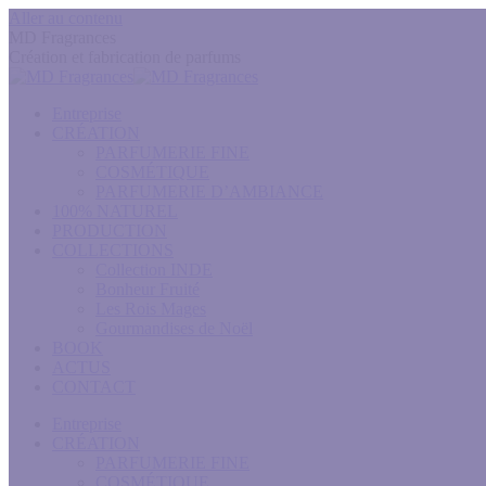
Aller au contenu
MD Fragrances
Création et fabrication de parfums
Entreprise
CRÉATION
PARFUMERIE FINE
COSMÉTIQUE
PARFUMERIE D’AMBIANCE
100% NATUREL
PRODUCTION
COLLECTIONS
Collection INDE
Bonheur Fruité
Les Rois Mages
Gourmandises de Noël
BOOK
ACTUS
CONTACT
Entreprise
CRÉATION
PARFUMERIE FINE
COSMÉTIQUE