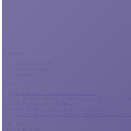
Categories
Articles de fonds
(4)
Dernières réalisations
(16)
Événements
(7)
Articles récents
MD Fragrances de retour au salon Natexpo !
28 Juin 2024, quelque part dans l’univers subtil de la parfume
MD Fragrances au salon Natexpo !
FRAGRANCE COLLECTION : “L’INSTANT THÉ”
FRAGRANCES IDENTITAIRES : “EMPREINTE OLFACT
CONTACT
9, Allée François Coli