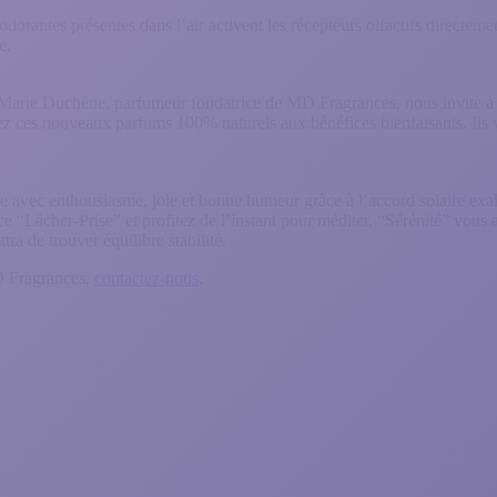
dorantes présentes dans l’air activent les récepteurs olfactifs directem
e.
 Marie Duchêne, parfumeur fondatrice de MD Fragrances, nous invite à 
ez ces nouveaux parfums 100% naturels aux bénéfices bienfaisants. Ils 
ée avec enthousiasme, joie et bonne humeur grâce à l’accord solaire exal
e “Lâcher-Prise” et profitez de l’instant pour méditer. “Sérénité” vous 
ra de trouver équilibre stabilité.
MD Fragrances,
contactez-nous
.