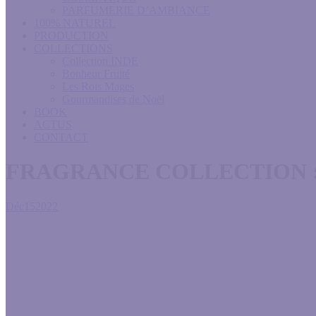
PARFUMERIE D’AMBIANCE
100% NATUREL
PRODUCTION
COLLECTIONS
Collection INDE
Bonheur Fruité
Les Rois Mages
Gourmandises de Noël
BOOK
ACTUS
CONTACT
FRAGRANCE COLLECTION :
Déc
15
2022