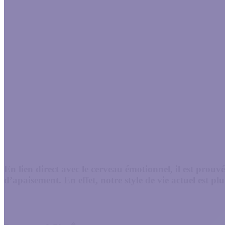
En lien direct avec le cerveau émotionnel, il est prou
d’apaisement. En effet, notre style de vie actuel est p