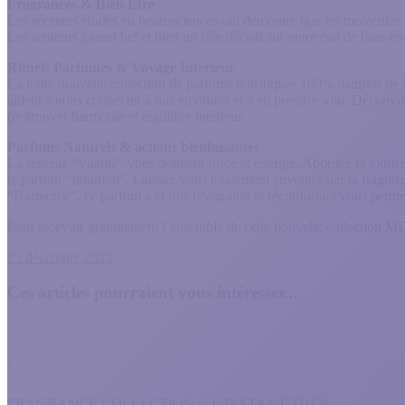
Fragrances & Bien Être
Les récentes études en neurosciences ont démontré que les molécules o
Les senteurs jouent bel et bien un rôle décisif sur notre état de bien-êtr
Rituels Parfumés & Voyage Intérieur
La toute nouvelle collection de parfums holistiques 100% naturels de
aident à nous connecter à nos émotions et à en prendre soin. Découvr
(re)trouver harmonie et équilibre intérieur.
Parfums Naturels & actions bienfaisantes
La senteur “Vitalité” vous donnera force et énergie. Abordez la journ
le parfum “Intuition”. Laissez-vous totalement envouter par la fragranc
“Harmonie”, ce parfum à la fois revigorant et réconfortant vous permett
Pour recevoir gratuitement l’ensemble de cette nouvelle collection 
15 décembre 2022
Ces articles pourraient vous intéresser...
FRAGRANCE COLLECTION : “L’INSTANT THÉ”