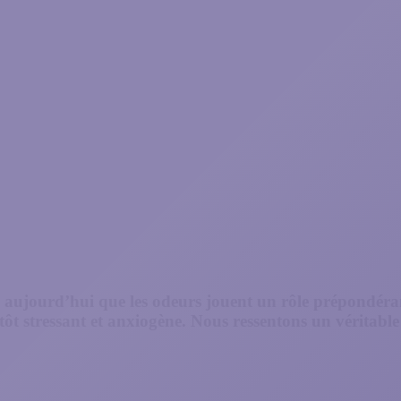
vé aujourd’hui que les odeurs jouent un rôle prépondéran
lutôt stressant et anxiogène. Nous ressentons un véritabl